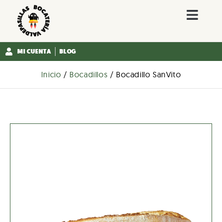
MI CUENTA
BLOG
Inicio
/
Bocadillos
/ Bocadillo SanVito