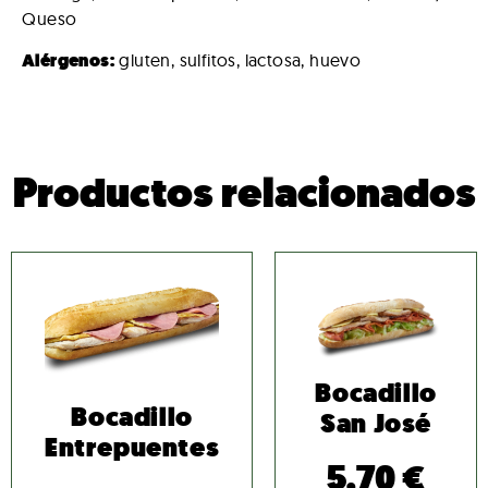
Queso
Alérgenos:
gluten, sulfitos, lactosa, huevo
Productos relacionados
Bocadillo
Bocadillo
San José
Entrepuentes
5,70
€