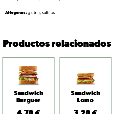
Alérgenos:
gluten, sulfitos
Productos relacionados
Sandwich
Sandwich
Burguer
Lomo
4,70
€
3,20
€